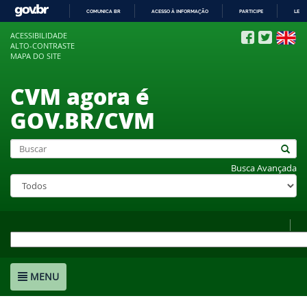
COMUNICA BR
ACESSO À INFORMAÇÃO
PARTICIPE
LEGI
IR
ACESSIBILIDADE
PARA
ALTO-CONTRASTE
O
MAPA DO SITE
CONTEÚDO
CVM agora é
GOV.BR/CVM
Busca Avançada
MENU