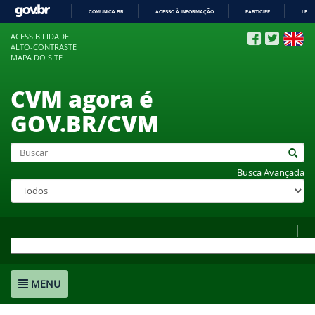
COMUNICA BR
ACESSO À INFORMAÇÃO
PARTICIPE
LEGI
IR
ACESSIBILIDADE
PARA
ALTO-CONTRASTE
O
MAPA DO SITE
CONTEÚDO
CVM agora é
GOV.BR/CVM
Busca Avançada
MENU