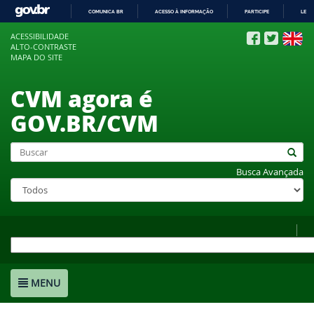
COMUNICA BR
ACESSO À INFORMAÇÃO
PARTICIPE
LEGI
IR
ACESSIBILIDADE
PARA
ALTO-CONTRASTE
O
MAPA DO SITE
CONTEÚDO
CVM agora é
GOV.BR/CVM
Busca Avançada
MENU