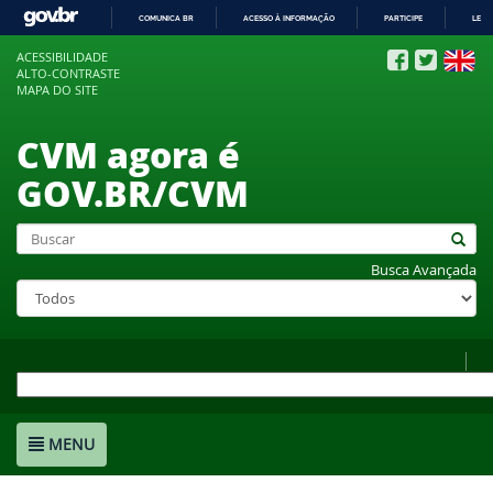
COMUNICA BR
ACESSO À INFORMAÇÃO
PARTICIPE
LEGI
IR
ACESSIBILIDADE
PARA
ALTO-CONTRASTE
O
MAPA DO SITE
CONTEÚDO
CVM agora é
GOV.BR/CVM
Busca Avançada
MENU