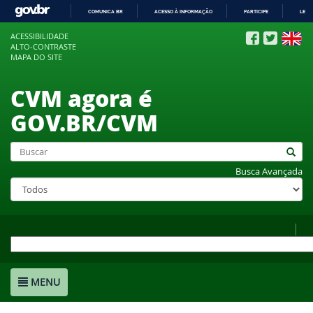
COMUNICA BR
ACESSO À INFORMAÇÃO
PARTICIPE
LEGI
IR
ACESSIBILIDADE
PARA
ALTO-CONTRASTE
O
MAPA DO SITE
CONTEÚDO
CVM agora é
GOV.BR/CVM
Busca Avançada
MENU