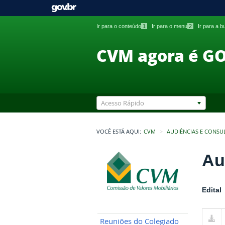
Ir para o conteúdo
1
Ir para o menu
2
Ir para a 
CVM agora é G
Acesso Rápido
VOCÊ ESTÁ AQUI:
CVM
AUDIÊNCIAS E CONSU
Au
Edital
Reuniões do Colegiado