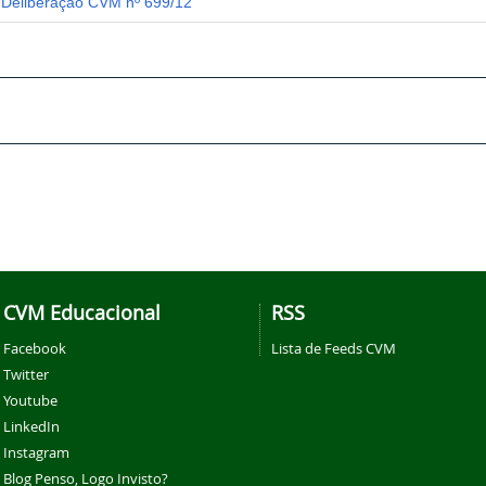
Deliberação CVM nº 699/12
CVM Educacional
RSS
Facebook
Lista de Feeds CVM
Twitter
Youtube
LinkedIn
Instagram
Blog Penso, Logo Invisto?