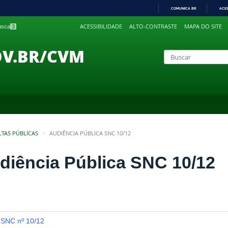
COMUNICA BR
ACE
IR
ACESSIBILIDADE
ALTO-CONTRASTE
MAPA DO SITE
busca
3
PARA
O
CONTEÚDO
OV.BR/CVM
LTAS PÚBLICAS
AUDIÊNCIA PÚBLICA SNC 10/12
diência Pública SNC 10/12
SNC nº 10/12