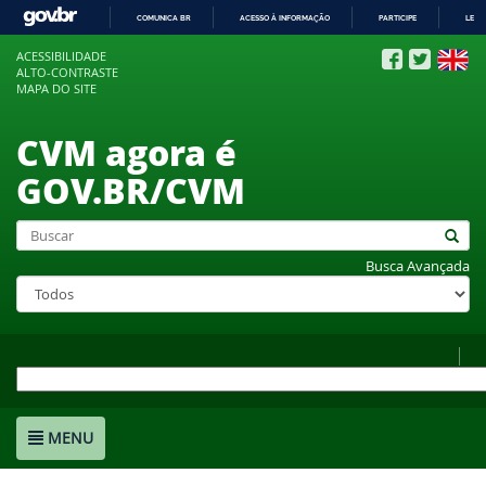
COMUNICA BR
ACESSO À INFORMAÇÃO
PARTICIPE
LEGI
IR
ACESSIBILIDADE
PARA
ALTO-CONTRASTE
O
MAPA DO SITE
CONTEÚDO
CVM agora é
GOV.BR/CVM
Busca Avançada
MENU