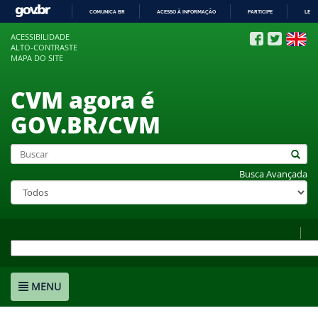
COMUNICA BR
ACESSO À INFORMAÇÃO
PARTICIPE
LEGI
IR
ACESSIBILIDADE
PARA
ALTO-CONTRASTE
O
MAPA DO SITE
CONTEÚDO
CVM agora é
GOV.BR/CVM
Busca Avançada
MENU