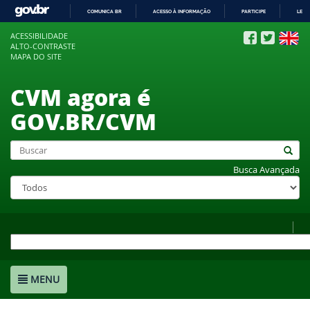
COMUNICA BR
ACESSO À INFORMAÇÃO
PARTICIPE
LEGI
IR
ACESSIBILIDADE
PARA
ALTO-CONTRASTE
O
MAPA DO SITE
CONTEÚDO
CVM agora é
GOV.BR/CVM
Busca Avançada
MENU