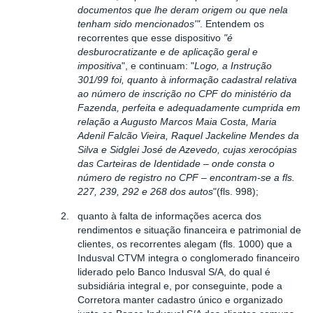
documentos que lhe deram origem ou que nela
tenham sido mencionados'"
. Entendem os
recorrentes que esse dispositivo
"é
desburocratizante e de aplicação geral e
impositiva
", e continuam: "
Logo, a Instrução
301/99 foi, quanto à informação cadastral relativa
ao número de inscrição no CPF do ministério da
Fazenda, perfeita e adequadamente cumprida em
relação a Augusto Marcos Maia Costa, Maria
Adenil Falcão Vieira, Raquel Jackeline Mendes da
Silva e Sidglei José de Azevedo, cujas xerocópias
das Carteiras de Identidade – onde consta o
número de registro no CPF – encontram-se a fls.
227, 239, 292 e 268 dos autos
"(fls. 998);
2.
quanto à falta de informações acerca dos
rendimentos e situação financeira e patrimonial de
clientes, os recorrentes alegam (fls. 1000) que a
Indusval CTVM integra o conglomerado financeiro
liderado pelo Banco Indusval S/A, do qual é
subsidiária integral e, por conseguinte, pode a
Corretora manter cadastro único e organizado