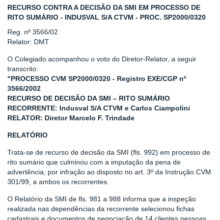
RECURSO CONTRA A DECISÃO DA SMI EM PROCESSO DE
RITO SUMÁRIO - INDUSVAL S/A CTVM - PROC. SP2000/0320
Reg. nº 3566/02
Relator: DMT
O Colegiado acompanhou o voto do Diretor-Relator, a seguir
transcrito:
"PROCESSO CVM SP2000/0320 - Registro EXE/CGP nº
3566/2002
RECURSO DE DECISÃO DA SMI – RITO SUMÁRIO
RECORRENTE: Indusval S/A CTVM e Carlos Ciampolini
RELATOR: Diretor Marcelo F. Trindade
RELATÓRIO
Trata-se de recurso de decisão da SMI (fls. 992) em processo de
rito sumário que culminou com a imputação da pena de
advertência, por infração ao disposto no art. 3º da Instrução CVM
301/99, a ambos os recorrentes.
O Relatório da SMI de fls. 981 a 988 informa que a inspeção
realizada nas dependências da recorrente selecionou fichas
cadastrais e documentos de negociação de 14 clientes pessoas