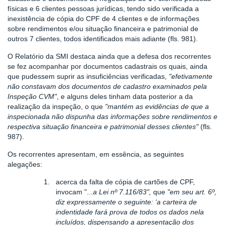
físicas e 6 clientes pessoas jurídicas, tendo sido verificada a
inexistência de cópia do CPF de 4 clientes e de informações
sobre rendimentos e/ou situação financeira e patrimonial de
outros 7 clientes, todos identificados mais adiante (fls. 981).
O Relatório da SMI destaca ainda que a defesa dos recorrentes
se fez acompanhar por documentos cadastrais os quais, ainda
que pudessem suprir as insuficiências verificadas,
"efetivamente
não constavam dos documentos de cadastro examinados pela
Inspeção CVM"
, e alguns deles tinham data posterior a da
realização da inspeção, o que
"mantém as evidências de que a
inspecionada não dispunha das informações sobre rendimentos e
respectiva situação financeira e patrimonial desses clientes"
(fls.
987).
Os recorrentes apresentam, em essência, as seguintes
alegações:
1.
acerca da falta de cópia de cartões de CPF,
invocam "...
a Lei nº 7.116/83",
que
"em seu art. 6º,
diz expressamente o seguinte: ‘a carteira de
indentidade fará prova de todos os dados nela
incluídos, dispensando a apresentação dos