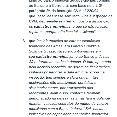
junto ao Banco Indusval S/A dos clientes comuns
ao Banco e à Corretora, com base no art. 3º,
parágrafo 2º, da Instrução CVM nº 220/94, e
que
"caso lhes fosse solicitado"
- pela inspeção da
CVM, depreende-se -
"teriam posto à disposição
os
cadastros principais
, o que só não foi feito,
repita-se, porque não lhes foi solicitado"
;
3.
que
"as informações de caráter econômico-
financeiro das irmãs Iara Galvão Guazzo e
Solange Guazzo Rizzo encontravam-se em
seu
cadastro principal
junto ao Banco Indusval
S/A e foram anexadas à defesa. O fato, apontado
pela decisão recorrida, de serem as declarações
juntadas posteriores à data em que ocorreu a
inspeção, tem simples e clara origem: tais
declarações são atualizadas, periódica e
sistematicamente, por provocação dos
recorrentes. Além disso, conforme também
demonstrado na defesa, as irmãs Iara e Solange
mantêm vultosos contratos de mútuo de valores
mobiliários com o Banco Indusval S/A, bastante
indicativos da capacidade econômico-financeira