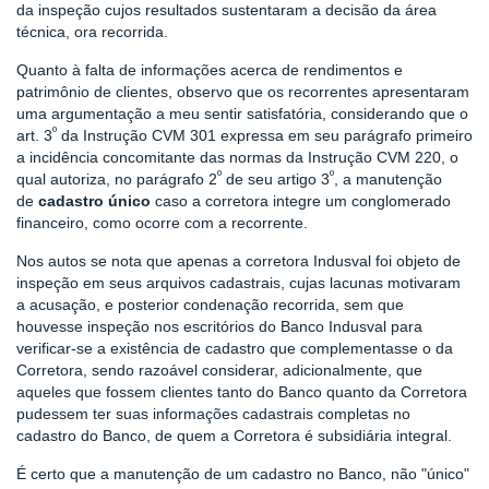
da inspeção cujos resultados sustentaram a decisão da área
técnica, ora recorrida.
Quanto à falta de informações acerca de rendimentos e
patrimônio de clientes, observo que os recorrentes apresentaram
uma argumentação a meu sentir satisfatória, considerando que o
º
art. 3
da Instrução CVM 301 expressa em seu parágrafo primeiro
a incidência concomitante das normas da Instrução CVM 220, o
º
º
qual autoriza, no parágrafo 2
de seu artigo 3
, a manutenção
de
cadastro único
caso a corretora integre um conglomerado
financeiro, como ocorre com a recorrente.
Nos autos se nota que apenas a corretora Indusval foi objeto de
inspeção em seus arquivos cadastrais, cujas lacunas motivaram
a acusação, e posterior condenação recorrida, sem que
houvesse inspeção nos escritórios do Banco Indusval para
verificar-se a existência de cadastro que complementasse o da
Corretora, sendo razoável considerar, adicionalmente, que
aqueles que fossem clientes tanto do Banco quanto da Corretora
pudessem ter suas informações cadastrais completas no
cadastro do Banco, de quem a Corretora é subsidiária integral.
É certo que a manutenção de um cadastro no Banco, não "único"