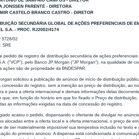
ANTONIO DE SAMPAIO CAMPOS - DIRETOR
 JONSSEN PARENTE - DIRETORA
MIR CASTELO BRANCO CASTRO - DIRETOR
IBUIÇÃO SECUNDÁRIA GLOBAL DE AÇÕES PREFERENCIAIS DE 
L S.A. - PROC. RJ2002/4174
º 3728/02
r: SRE
e pedido de registro de distribuição secundária de ações preferenciai
.A. ("VCP"), pelo Banco JP Morgan ("JP Morgan"), na qualidade de coor
as ações são de propriedade da BNDESPAR.
rgan solicitou a publicação de anúncio de início de distribuição públ
a concessão do registro, sem a menção ao preço de distribuição, ao n
ira e para a oferta internacional e demais informações delas decorrente
 que, em função do horário em que for fixado o Preço de distribuição, 
das as informações exigidas na data de concessão do registro.
iado acatou o pedido, dispensando o ofertante de divulgar no anúncio 
s alocadas entre a oferta local e a oferta internacional, o preço de e
e de ser materialmente impossível sua tempestiva inclusão no texto e a
icação do primeiro anúncio. A dispensa está condicionada à comunica