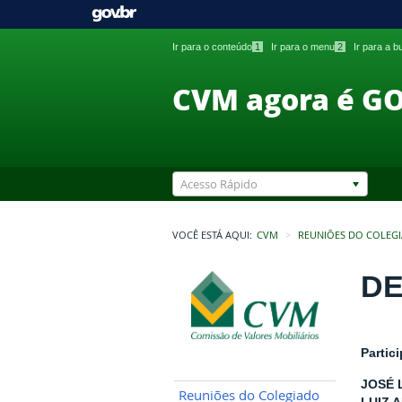
Ir para o conteúdo
1
Ir para o menu
2
Ir para a 
CVM agora é G
Acesso Rápido
VOCÊ ESTÁ AQUI:
CVM
REUNIÕES DO COLEG
DE
Partic
JOSÉ 
Reuniões do Colegiado