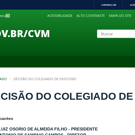
COMUNICA BR
ACE
IR
ACESSIBILIDADE
ALTO-CONTRASTE
MAPA DO SITE
busca
3
PARA
O
CONTEÚDO
OV.BR/CVM
IADO
DECISÃO DO COLEGIADO DE 03/07/2002
CISÃO DO COLEGIADO DE 0
ipantes
LUIZ OSORIO DE ALMEIDA FILHO - PRESIDENTE