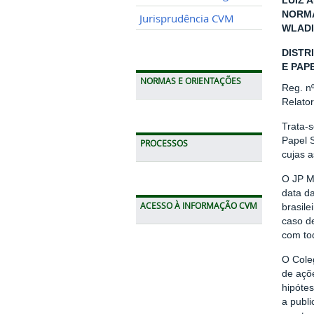
LUIZ 
NORMA
Jurisprudência CVM
WLADI
DISTR
E PAPE
NORMAS E ORIENTAÇÕES
Reg. n
Relato
Trata-s
Papel S
PROCESSOS
cujas 
O JP Mo
data d
ACESSO À INFORMAÇÃO CVM
brasile
caso de
com to
O Coleg
de açõe
hipótes
a publ