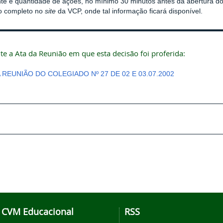
te e quantidade de ações, no mínimo 30 minutos antes da abertura d
o completo no
site
da VCP, onde tal informação ficará disponível.
te a Ata da Reunião em que esta decisão foi proferida:
 REUNIÃO DO COLEGIADO Nº 27 DE 02 E 03.07.2002
CVM Educacional
RSS