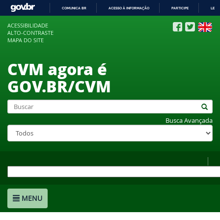
COMUNICA BR
ACESSO À INFORMAÇÃO
PARTICIPE
LEGI
IR
ACESSIBILIDADE
PARA
ALTO-CONTRASTE
O
MAPA DO SITE
CONTEÚDO
CVM agora é
GOV.BR/CVM
Busca Avançada
MENU