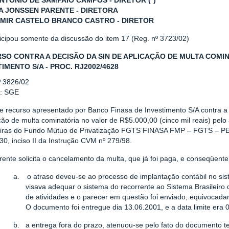
ANTONIO DE SAMPAIO CAMPOS - DIRETOR (*)
 JONSSEN PARENTE - DIRETORA
MIR CASTELO BRANCO CASTRO - DIRETOR
ticipou somente da discussão do item 17 (Reg. nº 3723/02)
SO CONTRA A DECISÃO DA SIN DE APLICAÇÃO DE MULTA COMIN
TIMENTO S/A - PROC. RJ2002/4628
º 3826/02
r: SGE
se recurso apresentado por Banco Finasa de Investimento S/A contra a
ão de multa cominatória no valor de R$5.000,00 (cinco mil reais) pel
eiras do Fundo Mútuo de Privatização FGTS FINASA FMP – FGTS – P
 30, inciso II da Instrução CVM nº 279/98.
rente solicita o cancelamento da multa, que já foi paga, e conseqüent
a.
o atraso deveu-se ao processo de implantação contábil no s
visava adequar o sistema do recorrente ao Sistema Brasilei
de atividades e o parecer em questão foi enviado, equivocad
O documento foi entregue dia 13.06.2001, e a data limite era 
b.
a entrega fora do prazo, atenuou-se pelo fato do documento te