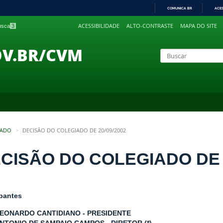
COMUNICA BR
ACE
IR
ACESSIBILIDADE
ALTO-CONTRASTE
MAPA DO SITE
busca
3
PARA
O
CONTEÚDO
OV.BR/CVM
IADO
DECISÃO DO COLEGIADO DE 20/09/2002
CISÃO DO COLEGIADO DE 2
ipantes
LEONARDO CANTIDIANO - PRESIDENTE