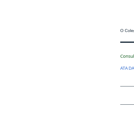
O Coleg
Consul
ATA D