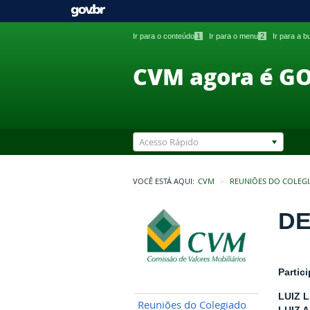
Ir para o conteúdo
1
Ir para o menu
2
Ir para a 
CVM agora é G
Acesso Rápido
VOCÊ ESTÁ AQUI:
CVM
REUNIÕES DO COLEG
DE
Partic
LUIZ 
Reuniões do Colegiado