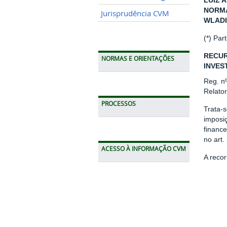
LUIZ 
NORMA
Jurisprudência CVM
WLADI
(*) Par
RECUR
NORMAS E ORIENTAÇÕES
INVES
Reg. n
Relato
PROCESSOS
Trata-
imposiç
financ
no art.
ACESSO À INFORMAÇÃO CVM
A recor