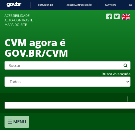
COMUNICA BR
ACESSO À INFORMAÇÃO
PARTICIPE
LEGI
IR
ACESSIBILIDADE
PARA
ALTO-CONTRASTE
O
MAPA DO SITE
CONTEÚDO
CVM agora é
GOV.BR/CVM
Busca Avançada
MENU