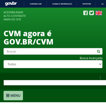
COMUNICA BR
ACESSO À INFORMAÇÃO
PARTICIPE
LEGI
IR
ACESSIBILIDADE
PARA
ALTO-CONTRASTE
O
MAPA DO SITE
CONTEÚDO
CVM agora é
GOV.BR/CVM
Busca Avançada
MENU