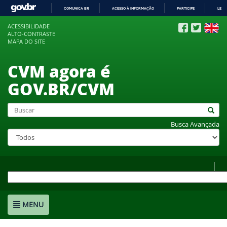
COMUNICA BR
ACESSO À INFORMAÇÃO
PARTICIPE
LEGI
IR
ACESSIBILIDADE
PARA
ALTO-CONTRASTE
O
MAPA DO SITE
CONTEÚDO
CVM agora é
GOV.BR/CVM
Busca Avançada
MENU