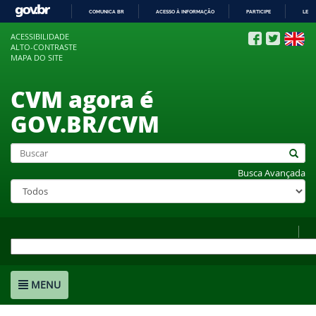
COMUNICA BR
ACESSO À INFORMAÇÃO
PARTICIPE
LEGI
IR
ACESSIBILIDADE
PARA
ALTO-CONTRASTE
O
MAPA DO SITE
CONTEÚDO
CVM agora é
GOV.BR/CVM
Busca Avançada
MENU