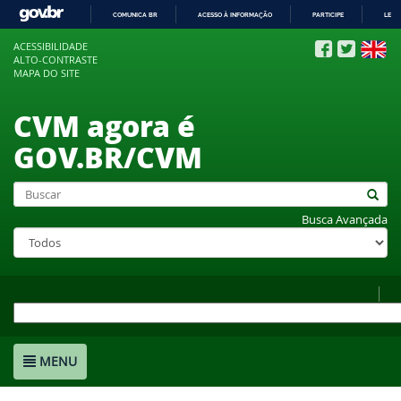
COMUNICA BR
ACESSO À INFORMAÇÃO
PARTICIPE
LEGI
IR
ACESSIBILIDADE
PARA
ALTO-CONTRASTE
O
MAPA DO SITE
CONTEÚDO
CVM agora é
GOV.BR/CVM
Busca Avançada
MENU