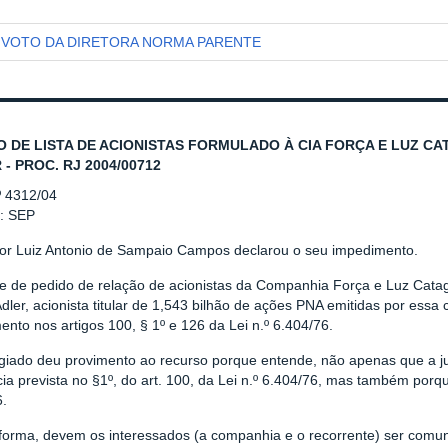
VOTO DA DIRETORA NORMA PARENTE
O DE LISTA DE ACIONISTAS FORMULADO À CIA FORÇA E LUZ C
 - PROC. RJ 2004/00712
º 4312/04
r: SEP
tor Luiz Antonio de Sampaio Campos declarou o seu impedimento.
se de pedido de relação de acionistas da Companhia Força e Luz Catag
Adler, acionista titular de 1,543 bilhão de ações PNA emitidas por essa
nto nos artigos 100, § 1º e 126 da Lei n.º 6.404/76.
giado deu provimento ao recurso porque entende, não apenas que a ju
ia prevista no §1º, do art. 100, da Lei n.º 6.404/76, mas também porq
6.
forma, devem os interessados (a companhia e o recorrente) ser comun