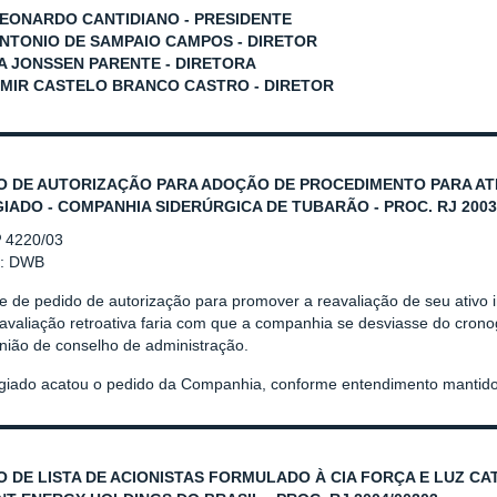
LEONARDO CANTIDIANO - PRESIDENTE
ANTONIO DE SAMPAIO CAMPOS - DIRETOR
 JONSSEN PARENTE - DIRETORA
MIR CASTELO BRANCO CASTRO - DIRETOR
O DE AUTORIZAÇÃO PARA ADOÇÃO DE PROCEDIMENTO PARA AT
IADO - COMPANHIA SIDERÚRGICA DE TUBARÃO - PROC. RJ 2003
º 4220/03
r: DWB
e de pedido de autorização para promover a reavaliação de seu ativo i
avaliação retroativa faria com que a companhia se desviasse do cron
nião de conselho de administração.
giado acatou o pedido da Companhia, conforme entendimento mantid
O DE LISTA DE ACIONISTAS FORMULADO À CIA FORÇA E LUZ C