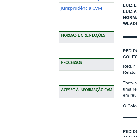
LUIZ 
Jurisprudência CVM
LUIZ 
NORMA
WLADI
NORMAS E ORIENTAÇÕES
PEDID
COLEG
PROCESSOS
Reg. n
Relato
Trata-s
uma re
ACESSO À INFORMAÇÃO CVM
em reu
O Cole
PEDID