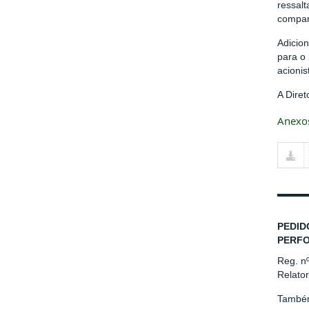
ressalt
companh
Adicio
para o 
acionis
A Dire
Anexo
PEDID
PERFO
Reg. n
Relator
Também