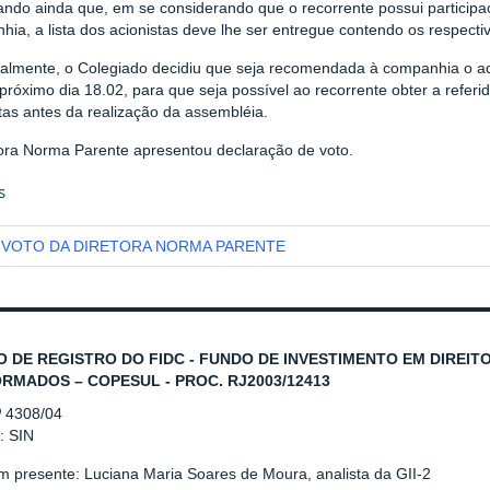
ando ainda que, em se considerando que o recorrente possui participaç
ia, a lista dos acionistas deve lhe ser entregue contendo os respecti
nalmente, o Colegiado decidiu que seja recomendada à companhia o 
próximo dia 18.02, para que seja possível ao recorrente obter a refer
tas antes da realização da assembléia.
tora Norma Parente apresentou declaração de voto.
s
VOTO DA DIRETORA NORMA PARENTE
O DE REGISTRO DO FIDC - FUNDO DE INVESTIMENTO EM DIREI
RMADOS – COPESUL - PROC. RJ2003/12413
º 4308/04
: SIN
 presente: Luciana Maria Soares de Moura, analista da GII-2