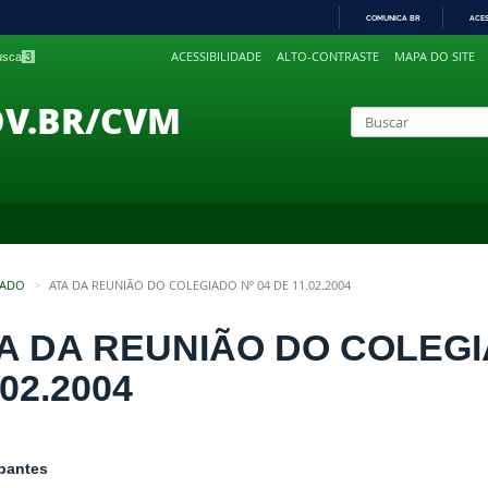
COMUNICA BR
ACE
IR
ACESSIBILIDADE
ALTO-CONTRASTE
MAPA DO SITE
busca
3
PARA
O
CONTEÚDO
OV.BR/CVM
IADO
ATA DA REUNIÃO DO COLEGIADO Nº 04 DE 11.02.2004
A DA REUNIÃO DO COLEGI
.02.2004
ipantes