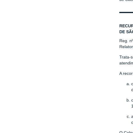
RECUR
DE SÃ
Reg. n
Relato
Trata-s
atendi
A recor
O Cole