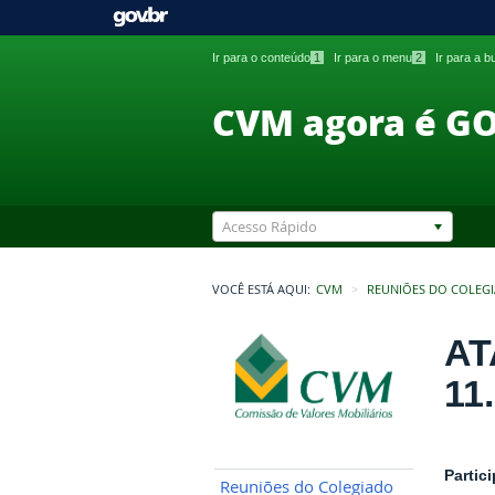
Ir para o conteúdo
1
Ir para o menu
2
Ir para a 
CVM agora é G
Acesso Rápido
VOCÊ ESTÁ AQUI:
CVM
REUNIÕES DO COLEG
AT
11
Partic
Reuniões do Colegiado