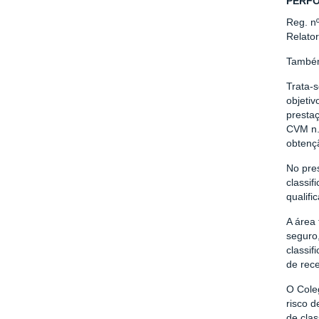
PERFO
Reg. n
Relator
Também
Trata-
objeti
prestaç
CVM n.º
obtençã
No pres
classif
qualifi
A área 
seguro
classif
de rec
O Cole
risco d
de cla