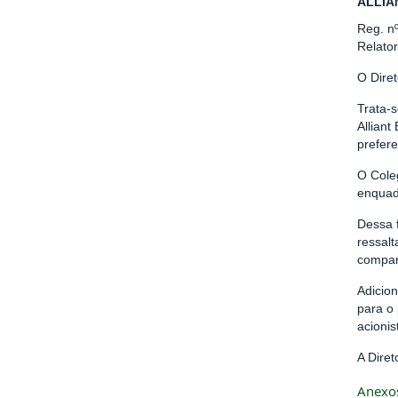
ALLIA
Reg. n
Relato
O Dire
Trata-
Alliant
prefer
O Coleg
enquadr
Dessa 
ressalt
companh
Adicio
para o 
acionis
A Dire
Anexo