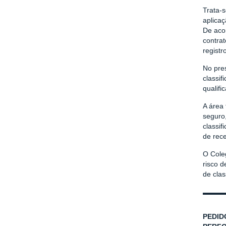
Trata-
aplica
De acor
contrat
registr
No pres
classif
qualifi
A área 
seguro
classif
de rec
O Cole
risco d
de cla
PEDID