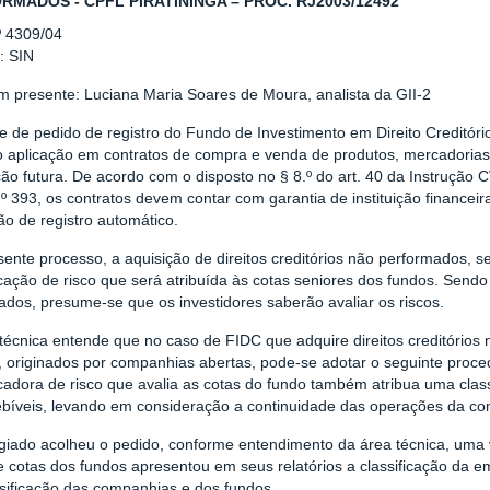
RMADOS - CPFL PIRATININGA – PROC. RJ2003/12492
º 4309/04
: SIN
 presente: Luciana Maria Soares de Moura, analista da GII-2
se de pedido de registro do Fundo de Investimento em Direito Credit
vo aplicação em contratos de compra e venda de produtos, mercadorias
ão futura. De acordo com o disposto no § 8.º do art. 40 da Instrução C
 393, os contratos devem contar com garantia de instituição financeir
o de registro automático.
ente processo, a aquisição de direitos creditórios não performados, se
icação de risco que será atribuída às cotas seniores dos fundos. Send
cados, presume-se que os investidores saberão avaliar os riscos.
técnica entende que no caso de FIDC que adquire direitos creditórios
, originados por companhias abertas, pode-se adotar o seguinte proce
icadora de risco que avalia as cotas do fundo também atribua uma clas
ebíveis, levando em consideração a continuidade das operações da c
giado acolheu o pedido, conforme entendimento da área técnica, uma v
e cotas dos fundos apresentou em seus relatórios a classificação da e
ssificação das companhias e dos fundos.