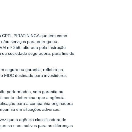
ório CPFL PIRATININGA que tem como
 e/ou serviços para entrega ou
VM n.º 356, alterada pela Instrução
a ou sociedade seguradora, para fins de
m seguro ou garantia, refletirá na
o o FIDC destinado para investidores
 não performados, sem garantia ou
dimento: determinar que a agência
sificação para a companhia originadora
ompanhia em situações adversas.
ez que a agência classificadora de
mpresa e os motivos para as diferenças