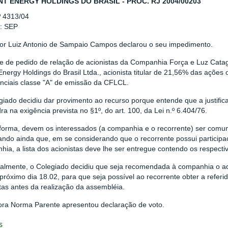
NT ENERGY HOLDINGS DO BRASIL - PROC. RJ 2004/00203
º 4313/04
r: SEP
tor Luiz Antonio de Sampaio Campos declarou o seu impedimento.
se de pedido de relação de acionistas da Companhia Força e Luz Cata
 Energy Holdings do Brasil Ltda., acionista titular de 21,56% das açõe
enciais classe "A" de emissão da CFLCL.
iado decidiu dar provimento ao recurso porque entende que a justifica
a na exigência prevista no §1º, do art. 100, da Lei n.º 6.404/76.
forma, devem os interessados (a companhia e o recorrente) ser comun
ando ainda que, em se considerando que o recorrente possui participaç
ia, a lista dos acionistas deve lhe ser entregue contendo os respecti
nalmente, o Colegiado decidiu que seja recomendada à companhia o 
próximo dia 18.02, para que seja possível ao recorrente obter a refer
tas antes da realização da assembléia.
tora Norma Parente apresentou declaração de voto.
s