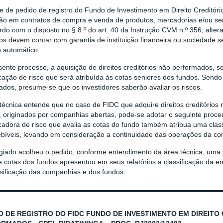
se de pedido de registro do Fundo de Investimento em Direito Creditó
ção em contratos de compra e venda de produtos, mercadorias e/ou ser
do com o disposto no § 8.º do art. 40 da Instrução CVM n.º 356, alter
os devem contar com garantia de instituição financeira ou sociedade 
o automático.
ente processo, a aquisição de direitos creditórios não performados, se
icação de risco que será atribuída às cotas seniores dos fundos. Send
cados, presume-se que os investidores saberão avaliar os riscos.
técnica entende que no caso de FIDC que adquire direitos creditórios
, originados por companhias abertas, pode-se adotar o seguinte proce
icadora de risco que avalia as cotas do fundo também atribua uma clas
ebíveis, levando em consideração a continuidade das operações da c
giado acolheu o pedido, conforme entendimento da área técnica, uma v
e cotas dos fundos apresentou em seus relatórios a classificação da e
ssificação das companhias e dos fundos.
O DE REGISTRO DO FIDC FUNDO DE INVESTIMENTO EM DIREITO