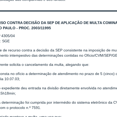
SO CONTRA DECISÃO DA SEP DE APLICAÇÃO DE MULTA COMINA
O PAULO - PROC. 2003/11995
º 4305/04
r: SGE
e de recurso contra a decisão da SEP consistente na imposição de mul
mento intempestivo das determinações contidas no Ofício/CVM/SEP/GE
rente solicita o cancelamento da multa, alegando que:
consta no ofício a determinação de atendimento no prazo de 5 (cinco) d
dia 10.07.03;
o expediente deu entrada na divisão diretamente envolvida no atendi
15h18min;
a determinação foi cumprida por intermédio do sistema eletrônico da
com o protocolo n.º 7591.
giado manteve a multa, uma vez que: