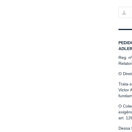
PEDID
ADLER
Reg. n
Relato
O Dire
Trata-
Victor 
fundame
O Cole
exigênc
art. 12
Dessa 