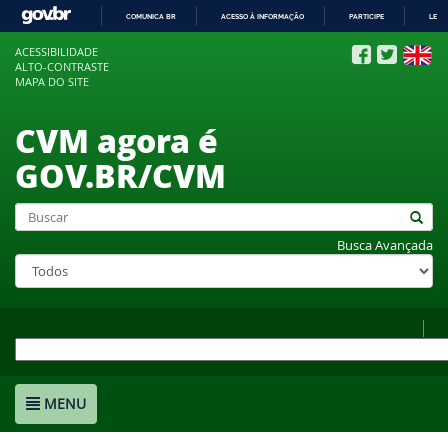
COMUNICA BR
ACESSO À INFORMAÇÃO
PARTICIPE
LEGI
IR
ACESSIBILIDADE
PARA
ALTO-CONTRASTE
O
MAPA DO SITE
CONTEÚDO
CVM agora é
GOV.BR/CVM
Busca Avançada
MENU