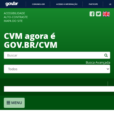
COMUNICA BR
ACESSO À INFORMAÇÃO
PARTICIPE
LEGI
IR
ACESSIBILIDADE
PARA
ALTO-CONTRASTE
O
MAPA DO SITE
CONTEÚDO
CVM agora é
GOV.BR/CVM
Busca Avançada
MENU