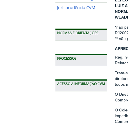
ELI LO
LUIZ 
Jurisprudência CVM
NORMA
WLADI
*não p
RJ200
NORMAS E ORIENTAÇÕES
** não
APREC
Reg. n
PROCESSOS
Relato
Trata-
direto
ACESSO À INFORMAÇÃO CVM
todos 
O Dire
Compro
O Cole
impedi
Compro