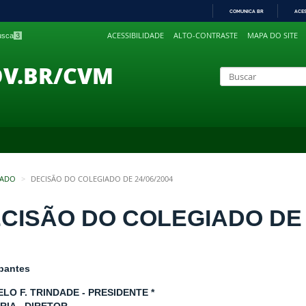
COMUNICA BR
ACE
IR
ACESSIBILIDADE
ALTO-CONTRASTE
MAPA DO SITE
busca
3
PARA
O
CONTEÚDO
OV.BR/CVM
IADO
DECISÃO DO COLEGIADO DE 24/06/2004
CISÃO DO COLEGIADO DE 2
ipantes
LO F. TRINDADE - PRESIDENTE *