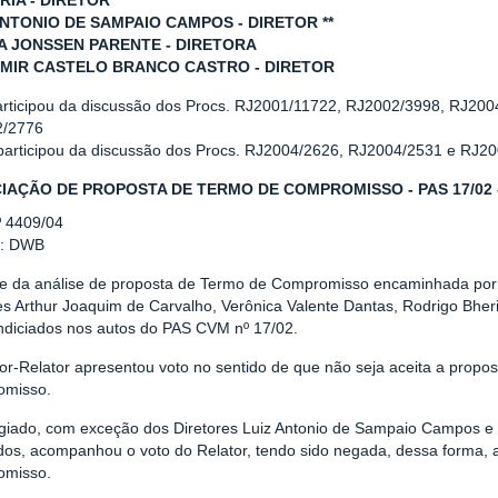
RIA - DIRETOR
ANTONIO DE SAMPAIO CAMPOS - DIRETOR **
 JONSSEN PARENTE - DIRETORA
MIR CASTELO BRANCO CASTRO - DIRETOR
articipou da discussão dos Procs. RJ2001/11722, RJ2002/3998, RJ20
2/2776
 participou da discussão dos Procs. RJ2004/2626, RJ2004/2531 e RJ2
IAÇÃO DE PROPOSTA DE TERMO DE COMPROMISSO - PAS 17/02 
º 4409/04
r: DWB
se da análise de proposta de Termo de Compromisso encaminhada por 
res Arthur Joaquim de Carvalho, Verônica Valente Dantas, Rodrigo Bh
indiciados nos autos do PAS CVM nº 17/02.
tor-Relator apresentou voto no sentido de que não seja aceita a propo
misso.
giado, com exceção dos Diretores Luiz Antonio de Sampaio Campos e
dos, acompanhou o voto do Relator, tendo sido negada, dessa forma, 
misso.