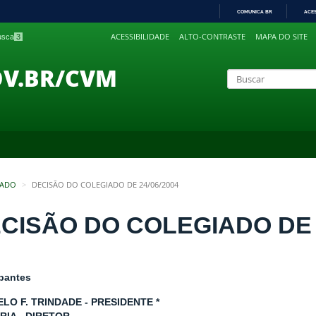
COMUNICA BR
ACE
IR
ACESSIBILIDADE
ALTO-CONTRASTE
MAPA DO SITE
busca
3
PARA
O
CONTEÚDO
OV.BR/CVM
IADO
DECISÃO DO COLEGIADO DE 24/06/2004
CISÃO DO COLEGIADO DE 2
ipantes
LO F. TRINDADE - PRESIDENTE *