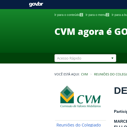
Ir para o conteúdo
1
Ir para o menu
2
Ir para a 
CVM agora é G
Acesso Rápido
VOCÊ ESTÁ AQUI:
CVM
REUNIÕES DO COLEG
DE
Partic
MARCE
Reuniões do Colegiado