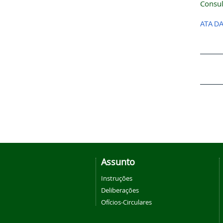
Consul
ATA DA
Assunto
Instruções
Deliberações
Ofícios-Circulares