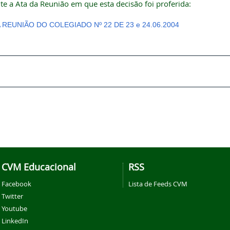
te a Ata da Reunião em que esta decisão foi proferida:
 REUNIÃO DO COLEGIADO Nº 22 DE 23 e 24.06.2004
CVM Educacional
RSS
Facebook
Lista de Feeds CVM
Twitter
Youtube
LinkedIn