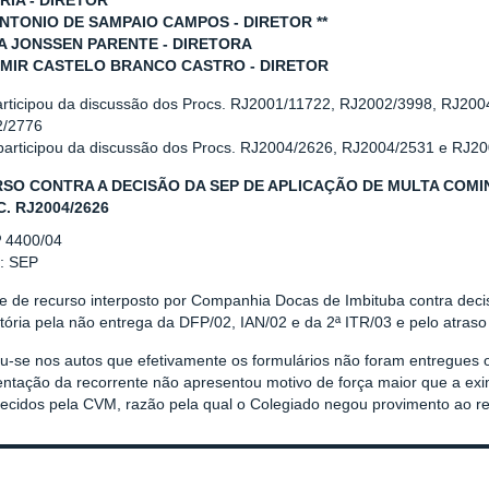
RIA - DIRETOR
ANTONIO DE SAMPAIO CAMPOS - DIRETOR **
 JONSSEN PARENTE - DIRETORA
MIR CASTELO BRANCO CASTRO - DIRETOR
articipou da discussão dos Procs. RJ2001/11722, RJ2002/3998, RJ20
2/2776
 participou da discussão dos Procs. RJ2004/2626, RJ2004/2531 e RJ2
SO CONTRA A DECISÃO DA SEP DE APLICAÇÃO DE MULTA COMINA
C. RJ2004/2626
º 4400/04
r: SEP
se de recurso interposto por Companhia Docas de Imbituba contra dec
ória pela não entrega da DFP/02, IAN/02 e da 2ª ITR/03 e pelo atraso
ou-se nos autos que efetivamente os formulários não foram entregues 
ntação da recorrente não apresentou motivo de força maior que a exi
lecidos pela CVM, razão pela qual o Colegiado negou provimento ao re