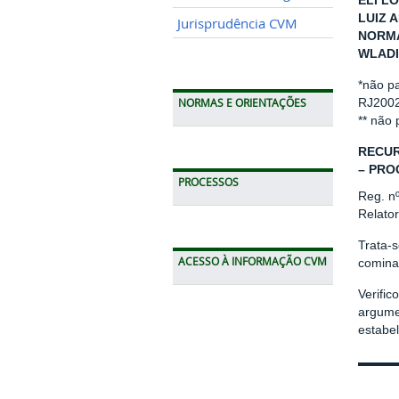
ELI LO
LUIZ 
Jurisprudência CVM
NORMA
WLADI
*não p
RJ200
NORMAS E ORIENTAÇÕES
** não
RECUR
– PRO
PROCESSOS
Reg. n
Relato
Trata-
ACESSO À INFORMAÇÃO CVM
cominat
Verific
argume
estabe