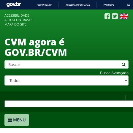
COMUNICA BR
ACESSO À INFORMAÇÃO
PARTICIPE
LEGI
IR
ACESSIBILIDADE
PARA
ALTO-CONTRASTE
O
MAPA DO SITE
CONTEÚDO
CVM agora é
GOV.BR/CVM
Busca Avançada
MENU