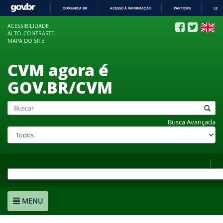
COMUNICA BR
ACESSO À INFORMAÇÃO
PARTICIPE
LEGI
IR
ACESSIBILIDADE
PARA
ALTO-CONTRASTE
O
MAPA DO SITE
CONTEÚDO
CVM agora é
GOV.BR/CVM
Busca Avançada
MENU