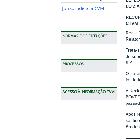
ELI LO
LUIZ 
Jurisprudência CVM
RECUR
CTVM 
Reg. n
NORMAS E ORIENTAÇÕES
Relato
Trata-
de sup
S.A.
PROCESSOS
O pare
foi dad
A Recl
ACESSO À INFORMAÇÃO CVM
BOVESP
passad
Após r
sentid
Brades