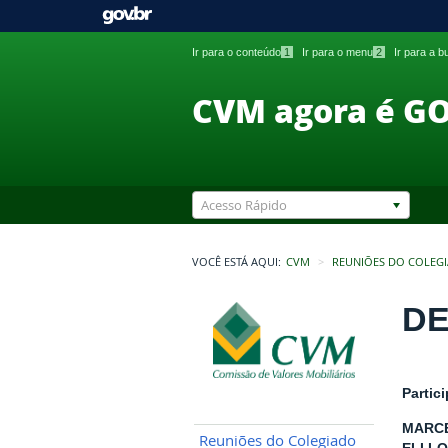
Ir para o conteúdo
1
Ir para o menu
2
Ir para a 
CVM agora é G
Acesso Rápido
VOCÊ ESTÁ AQUI:
CVM
REUNIÕES DO COLEG
DE
Partic
MARCE
Reuniões do Colegiado