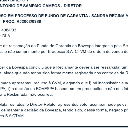
RIA - DIRETOR
ANTONIO DE SAMPAIO CAMPOS - DIRETOR
SO EM PROCESSO DE FUNDO DE GARANTIA - SANDRA REGINA M
– PROC. RJ2002/0989
º 4084/03
r: DLA
se de reclamação ao Fundo de Garantia da Bovespa interposta
pela Sr
osto não cumprimento por Bradesco S.A. CTVM de ordem de venda de
cer da Bovespa concluiu que a Reclamante deveria ser ressarcida, u
a, ainda que não tenha sido formalmente registrada nos controles da R
amada apresentou recurso à CVM, alegando que i) há inconsistência 
A; ii) a decisão da BOVESPA baseou-se em presunções e não nos fato
a à Reclamada, não ocorreu.
elatar os fatos, o Diretor-Relator apresentou voto, acompanhado pel
o de manter a decisão da Bovespa, tendo sido, dessa forma, negado p
co S.A CTVM.