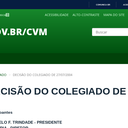
COMUNICA BR
ACE
IR
ACESSIBILIDADE
ALTO-CONTRASTE
MAPA DO SITE
busca
3
PARA
O
CONTEÚDO
OV.BR/CVM
IADO
DECISÃO DO COLEGIADO DE 27/07/2004
CISÃO DO COLEGIADO DE 2
ipantes
LO F. TRINDADE - PRESIDENTE