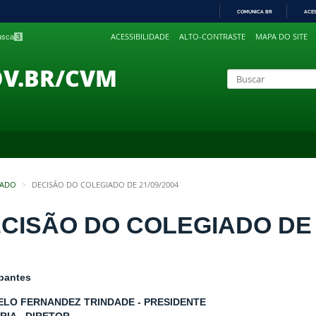
COMUNICA BR
ACE
IR
ACESSIBILIDADE
ALTO-CONTRASTE
MAPA DO SITE
busca
3
PARA
O
CONTEÚDO
OV.BR/CVM
IADO
DECISÃO DO COLEGIADO DE 21/09/2004
CISÃO DO COLEGIADO DE 2
ipantes
LO FERNANDEZ TRINDADE - PRESIDENTE