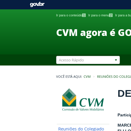
Ir para o conteúdo
1
Ir para o menu
2
Ir para a 
CVM agora é G
Acesso Rápido
VOCÊ ESTÁ AQUI:
CVM
REUNIÕES DO COLEG
DE
Partic
MARCE
Reuniões do Colegiado