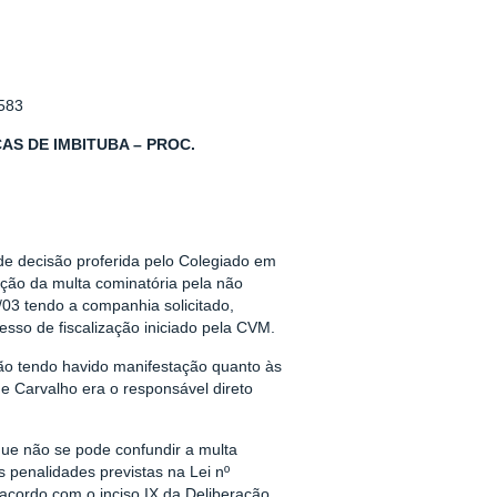
583
AS DE IMBITUBA – PROC.
de decisão proferida pelo Colegiado em
ção da multa cominatória pela não
/03 tendo a companhia solicitado,
sso de fiscalização iniciado pela CVM.
ão tendo havido manifestação quanto às
e Carvalho era o responsável direto
que não se pode confundir a multa
 penalidades previstas na Lei nº
acordo com o inciso IX da Deliberação