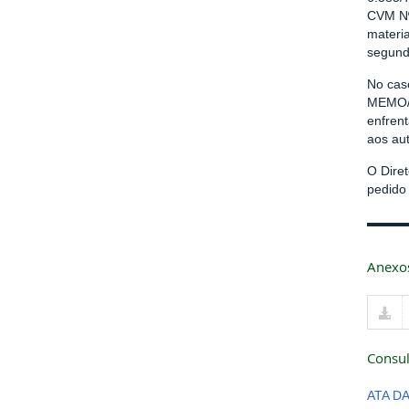
CVM Nº
materia
segund
No caso
MEMO/C
enfren
aos au
O Dire
pedido
Anexo
Consul
ATA D