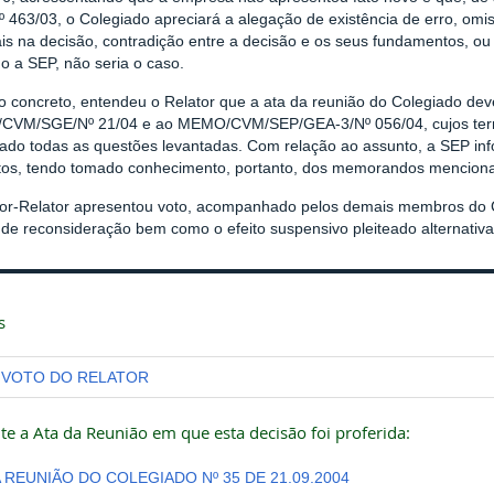
 463/03, o Colegiado apreciará a alegação de existência de erro, omi
is na decisão, contradição entre a decisão e os seus fundamentos, ou
o a SEP, não seria o caso.
 concreto, entendeu o Relator que a ata da reunião do Colegiado deve
VM/SGE/Nº 21/04 e ao MEMO/CVM/SEP/GEA-3/Nº 056/04, cujos term
tado todas as questões levantadas. Com relação ao assunto, a SEP in
tos, tendo tomado conhecimento, portanto, dos memorandos mencion
tor-Relator apresentou voto, acompanhado pelos demais membros do Co
 de reconsideração bem como o efeito suspensivo pleiteado alternativ
s
VOTO DO RELATOR
te a Ata da Reunião em que esta decisão foi proferida:
A REUNIÃO DO COLEGIADO Nº 35 DE 21.09.2004