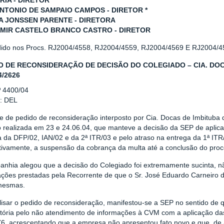
RIA - DIRETOR
ANTONIO DE SAMPAIO CAMPOS - DIRETOR *
 JONSSEN PARENTE - DIRETORA
MIR CASTELO BRANCO CASTRO - DIRETOR
dido nos Procs. RJ2004/4558, RJ2004/4559, RJ2004/4569 E RJ2004/4
O DE RECONSIDERAÇÃO DE DECISÃO DO COLEGIADO – CIA. DOC
4/2626
º 4400/04
r: DEL
se de pedido de reconsideração interposto por Cia. Docas de Imbituba 
o realizada em 23 e 24.06.04, que manteve a decisão da SEP de aplica
 da DFP/02, IAN/02 e da 2ª ITR/03 e pelo atraso na entrega da 1ª ITR
tivamente, a suspensão da cobrança da multa até a conclusão do proce
anhia alegou que a decisão do Colegiado foi extremamente sucinta, n
ações prestadas pela Recorrente de que o Sr. José Eduardo Carneiro d
mesmas.
lisar o pedido de reconsideração, manifestou-se a SEP no sentido de 
tória pelo não atendimento de informações à CVM com a aplicação das
76, acrescentando que a empresa não apresentou fato novo e que, de 