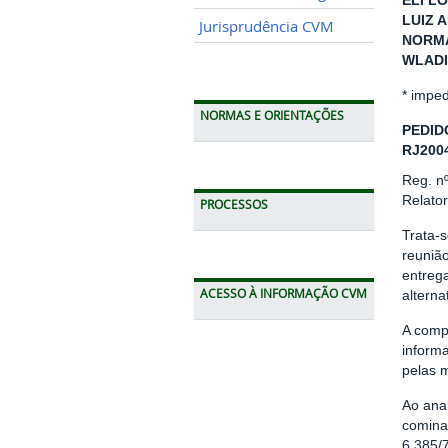
ELI LO
LUIZ 
Jurisprudência CVM
NORMA
WLADI
* impe
NORMAS E ORIENTAÇÕES
PEDID
RJ200
Reg. n
Relato
PROCESSOS
Trata-
reuniã
entrega
ACESSO À INFORMAÇÃO CVM
alterna
A comp
inform
pelas 
Ao ana
comina
6.385/