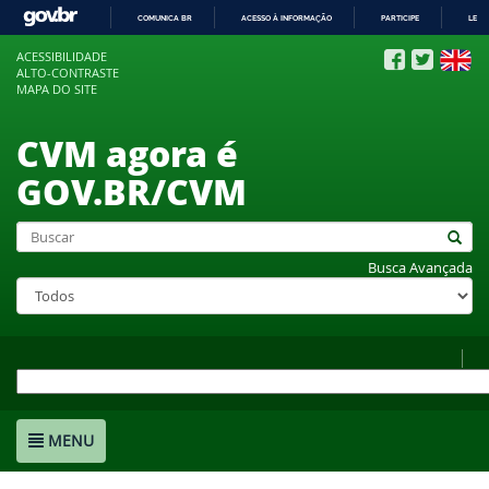
COMUNICA BR
ACESSO À INFORMAÇÃO
PARTICIPE
LEGI
IR
ACESSIBILIDADE
PARA
ALTO-CONTRASTE
O
MAPA DO SITE
CONTEÚDO
CVM agora é
GOV.BR/CVM
Busca Avançada
MENU