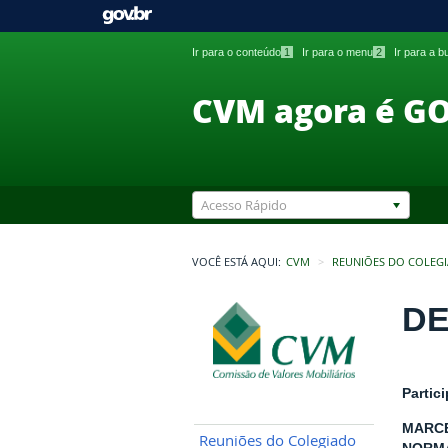
Ir para o conteúdo
1
Ir para o menu
2
Ir para a 
CVM agora é G
Acesso Rápido
VOCÊ ESTÁ AQUI:
CVM
REUNIÕES DO COLEG
DE
Partic
MARCE
Reuniões do Colegiado