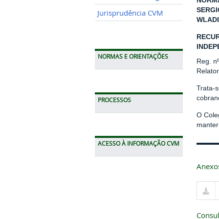
NORMA
SERGI
Jurisprudência CVM
WLADI
RECUR
INDEP
NORMAS E ORIENTAÇÕES
Reg. n
Relato
Trata-
cobran
PROCESSOS
O Cole
manter 
ACESSO À INFORMAÇÃO CVM
Anexo
Consul