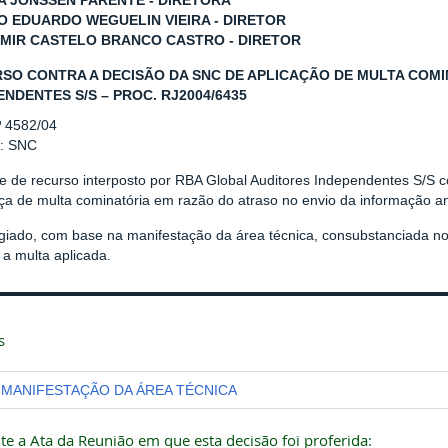
 JONSSEN PARENTE - DIRETORA
O EDUARDO WEGUELIN VIEIRA - DIRETOR
MIR CASTELO BRANCO CASTRO - DIRETOR
SO CONTRA A DECISÃO DA SNC DE APLICAÇÃO DE MULTA COMI
ENDENTES S/S – PROC. RJ2004/6435
º 4582/04
r: SNC
se de recurso interposto por RBA Global Auditores Independentes S/S 
ça de multa cominatória em razão do atraso no envio da informação a
giado, com base na manifestação da área técnica, consubstanciada 
a multa aplicada.
s
MANIFESTAÇÃO DA ÁREA TÉCNICA
te a Ata da Reunião em que esta decisão foi proferida: