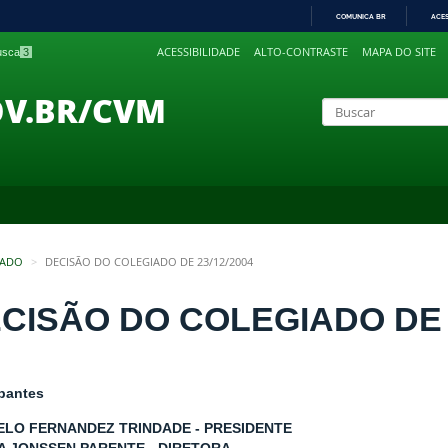
COMUNICA BR
ACE
IR
ACESSIBILIDADE
ALTO-CONTRASTE
MAPA DO SITE
busca
3
PARA
O
CONTEÚDO
OV.BR/CVM
IADO
DECISÃO DO COLEGIADO DE 23/12/2004
CISÃO DO COLEGIADO DE 2
ipantes
LO FERNANDEZ TRINDADE - PRESIDENTE