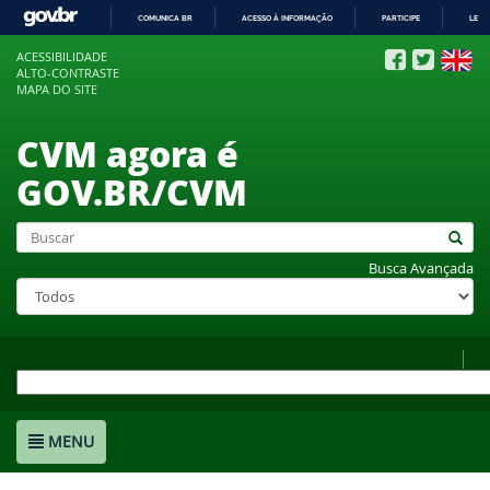
COMUNICA BR
ACESSO À INFORMAÇÃO
PARTICIPE
LEGI
IR
ACESSIBILIDADE
PARA
ALTO-CONTRASTE
O
MAPA DO SITE
CONTEÚDO
CVM agora é
GOV.BR/CVM
Busca Avançada
MENU