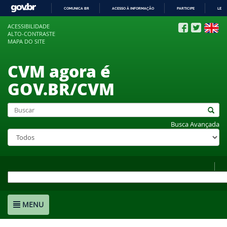
COMUNICA BR
ACESSO À INFORMAÇÃO
PARTICIPE
LEGI
IR
ACESSIBILIDADE
PARA
ALTO-CONTRASTE
O
MAPA DO SITE
CONTEÚDO
CVM agora é
GOV.BR/CVM
Busca Avançada
MENU