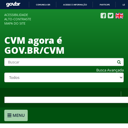
COMUNICA BR
ACESSO À INFORMAÇÃO
PARTICIPE
LEGI
IR
ACESSIBILIDADE
PARA
ALTO-CONTRASTE
O
MAPA DO SITE
CONTEÚDO
CVM agora é
GOV.BR/CVM
Busca Avançada
MENU