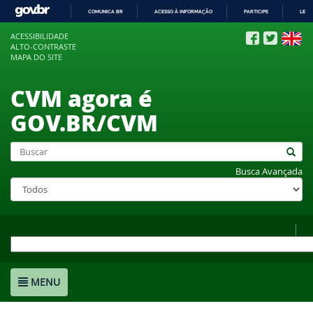
COMUNICA BR
ACESSO À INFORMAÇÃO
PARTICIPE
LEGI
IR
ACESSIBILIDADE
PARA
ALTO-CONTRASTE
O
MAPA DO SITE
CONTEÚDO
CVM agora é
GOV.BR/CVM
Busca Avançada
MENU