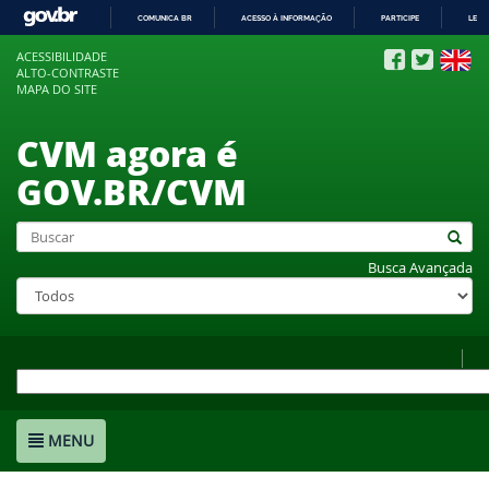
COMUNICA BR
ACESSO À INFORMAÇÃO
PARTICIPE
LEGI
IR
ACESSIBILIDADE
PARA
ALTO-CONTRASTE
O
MAPA DO SITE
CONTEÚDO
CVM agora é
GOV.BR/CVM
Busca Avançada
MENU