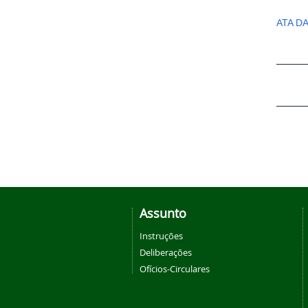
ATA D
Assunto
Instruções
Deliberações
Ofícios-Circulares