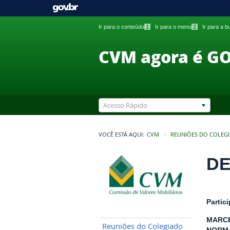
Ir para o conteúdo
1
Ir para o menu
2
Ir para a 
CVM agora é G
Acesso Rápido
VOCÊ ESTÁ AQUI:
CVM
REUNIÕES DO COLEG
DE
Partic
MARCE
Reuniões do Colegiado