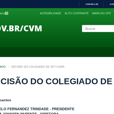
COMUNICA BR
ACE
IR
ACESSIBILIDADE
ALTO-CONTRASTE
MAPA DO SITE
busca
3
PARA
O
CONTEÚDO
OV.BR/CVM
IADO
DECISÃO DO COLEGIADO DE 29/11/2005
CISÃO DO COLEGIADO DE 2
ipantes
LO FERNANDEZ TRINDADE - PRESIDENTE