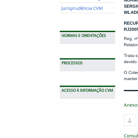
NORMA
SERGI
Jurisprudência CVM
WLADI
RECUR
RJ200
NORMAS E ORIENTAÇÕES
Reg. n
Relato
Trata-s
devido
PROCESSOS
O Cole
manter 
ACESSO À INFORMAÇÃO CVM
Anexo
Consul