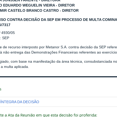
 JONSSEN PARENTE - DIRETORA
O EDUARDO WEGUELIN VIEIRA - DIRETOR
MIR CASTELO BRANCO CASTRO - DIRETOR
SO CONTRA DECISÃO DA SEP EM PROCESSO DE MULTA COMINAT
5/7317
º 4930/05
r: SEP
e de recurso interposto por Metanor S.A. contra decisão da SEP refer
 à não entrega das Demonstrações Financeiras referentes ao exercício
giado, com base na manifestação da área técnica, consubstanciada 
a multa aplicada.
s
ÍNTEGRA DA DECISÃO
te a Ata da Reunião em que esta decisão foi proferida: