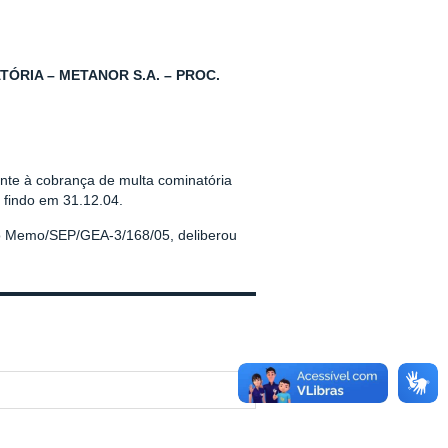
ÓRIA – METANOR S.A. – PROC.
ente à cobrança de multa cominatória
 findo em 31.12.04.
no Memo/SEP/GEA-3/168/05, deliberou