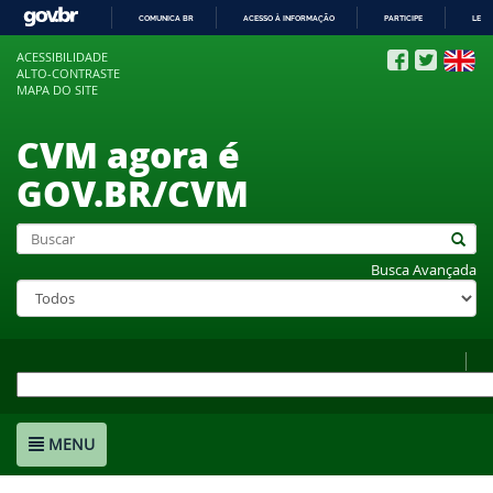
COMUNICA BR
ACESSO À INFORMAÇÃO
PARTICIPE
LEGI
IR
ACESSIBILIDADE
PARA
ALTO-CONTRASTE
O
MAPA DO SITE
CONTEÚDO
CVM agora é
GOV.BR/CVM
Busca Avançada
MENU