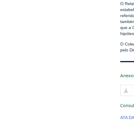
O Relat
estabel
referid
também 
que a 
hipóte
O Cole
pelo Di
Anexo
Consul
ATA D