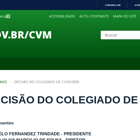
COMUNICA BR
ACE
IR
ACESSIBILIDADE
ALTO-CONTRASTE
MAPA DO SITE
busca
3
PARA
O
CONTEÚDO
OV.BR/CVM
IADO
DECISÃO DO COLEGIADO DE 21/03/2006
CISÃO DO COLEGIADO DE 2
ipantes
LO FERNANDEZ TRINDADE - PRESIDENTE