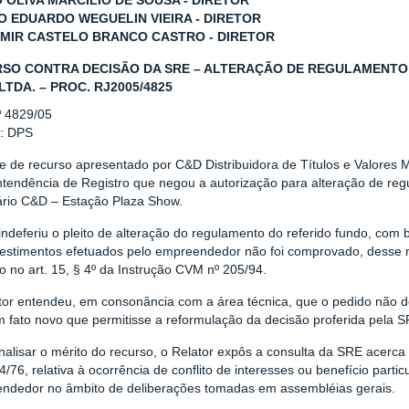
 OLIVA MARCILIO DE SOUSA - DIRETOR
O EDUARDO WEGUELIN VIEIRA - DIRETOR
MIR CASTELO BRANCO CASTRO - DIRETOR
SO CONTRA DECISÃO DA SRE – ALTERAÇÃO DE REGULAMENTO 
LTDA. – PROC. RJ2005/4825
º 4829/05
r: DPS
e de recurso apresentado por C&D Distribuidora de Títulos e Valores M
ntendência de Registro que negou a autorização para alteração de re
iário C&D – Estação Plaza Show.
ndeferiu o pleito de alteração do regulamento do referido fundo, com
vestimentos efetuados pelo empreendedor não foi comprovado, desse
o no art. 15, § 4º da Instrução CVM nº 205/94.
tor entendeu, em consonância com a área técnica, que o pedido não de
 fato novo que permitisse a reformulação da decisão proferida pela S
alisar o mérito do recurso, o Relator expôs a consulta da SRE acerca 
4/76, relativa à ocorrência de conflito de interesses ou benefício partic
ndedor no âmbito de deliberações tomadas em assembléias gerais.