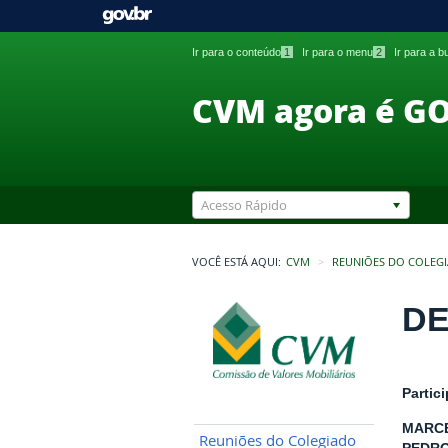
Ir para o conteúdo
1
Ir para o menu
2
Ir para a 
CVM agora é G
Acesso Rápido
VOCÊ ESTÁ AQUI:
CVM
REUNIÕES DO COLEG
DE
Partic
MARCE
Reuniões do Colegiado