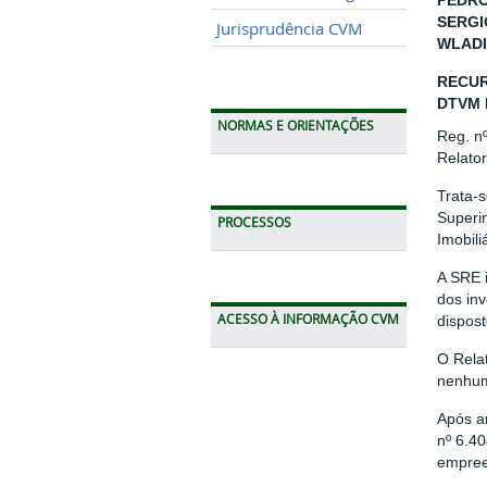
PEDRO
SERGI
Jurisprudência CVM
WLADI
RECUR
DTVM 
NORMAS E ORIENTAÇÕES
Reg. n
Relato
Trata-s
Superi
PROCESSOS
Imobil
A SRE i
dos in
ACESSO À INFORMAÇÃO CVM
dispost
O Rela
nenhum
Após an
nº 6.40
empree