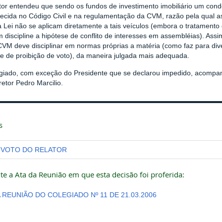
or entendeu que sendo os fundos de investimento imobiliário um condo
ecida no Código Civil e na regulamentação da CVM, razão pela qual as
a Lei não se aplicam diretamente a tais veículos (embora o tratamento 
discipline a hipótese de conflito de interesses em assembléias). Assi
CVM deve disciplinar em normas próprias a matéria (como faz para div
se de proibição de voto), da maneira julgada mais adequada.
giado, com exceção do Presidente que se declarou impedido, acompa
retor Pedro Marcilio.
s
VOTO DO RELATOR
te a Ata da Reunião em que esta decisão foi proferida:
A REUNIÃO DO COLEGIADO Nº 11 DE 21.03.2006