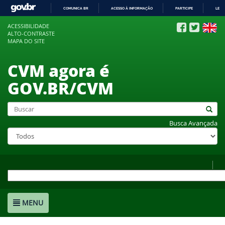
COMUNICA BR
ACESSO À INFORMAÇÃO
PARTICIPE
LEGI
IR
ACESSIBILIDADE
PARA
ALTO-CONTRASTE
O
MAPA DO SITE
CONTEÚDO
CVM agora é
GOV.BR/CVM
Busca Avançada
MENU