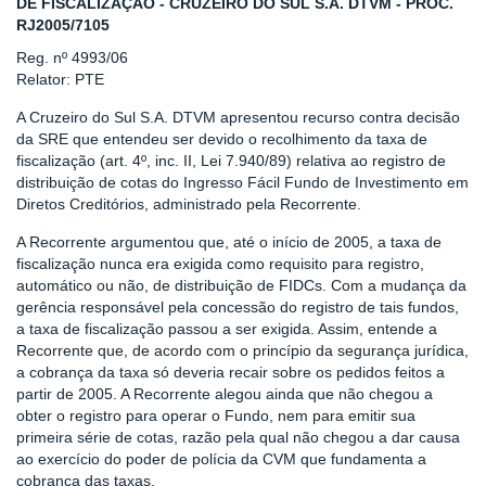
DE FISCALIZAÇÃO - CRUZEIRO DO SUL S.A. DTVM - PROC.
RJ2005/7105
Reg. nº 4993/06
Relator: PTE
A Cruzeiro do Sul S.A. DTVM apresentou recurso contra decisão
da SRE que entendeu ser devido o recolhimento da taxa de
fiscalização (art. 4º, inc. II, Lei 7.940/89) relativa ao registro de
distribuição de cotas do Ingresso Fácil Fundo de Investimento em
Diretos Creditórios, administrado pela Recorrente.
A Recorrente argumentou que, até o início de 2005, a taxa de
fiscalização nunca era exigida como requisito para registro,
automático ou não, de distribuição de FIDCs. Com a mudança da
gerência responsável pela concessão do registro de tais fundos,
a taxa de fiscalização passou a ser exigida. Assim, entende a
Recorrente que, de acordo com o princípio da segurança jurídica,
a cobrança da taxa só deveria recair sobre os pedidos feitos a
partir de 2005. A Recorrente alegou ainda que não chegou a
obter o registro para operar o Fundo, nem para emitir sua
primeira série de cotas, razão pela qual não chegou a dar causa
ao exercício do poder de polícia da CVM que fundamenta a
cobrança das taxas.