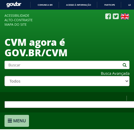
COMUNICA BR
ACESSO À INFORMAÇÃO
PARTICIPE
LEGI
IR
ACESSIBILIDADE
PARA
ALTO-CONTRASTE
O
MAPA DO SITE
CONTEÚDO
CVM agora é
GOV.BR/CVM
Busca Avançada
MENU