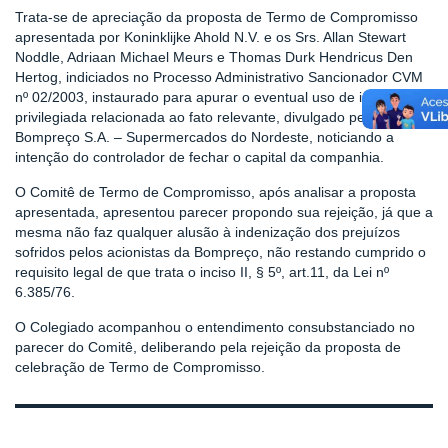
Trata-se de apreciação da proposta de Termo de Compromisso
apresentada por Koninklijke Ahold N.V. e os Srs. Allan Stewart
Noddle, Adriaan Michael Meurs e Thomas Durk Hendricus Den
Hertog, indiciados no Processo Administrativo Sancionador CVM
nº 02/2003, instaurado para apurar o eventual uso de informação
privilegiada relacionada ao fato relevante, divulgado pela
Bompreço S.A. – Supermercados do Nordeste, noticiando a
intenção do controlador de fechar o capital da companhia.
O Comitê de Termo de Compromisso, após analisar a proposta
apresentada, apresentou parecer propondo sua rejeição, já que a
mesma não faz qualquer alusão à indenização dos prejuízos
sofridos pelos acionistas da Bompreço, não restando cumprido o
requisito legal de que trata o inciso II, § 5º, art.11, da Lei nº
6.385/76.
O Colegiado acompanhou o entendimento consubstanciado no
parecer do Comitê, deliberando pela rejeição da proposta de
celebração de Termo de Compromisso.