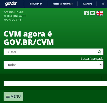
COMUNICA BR
ACESSO À INFORMAÇÃO
PARTICIPE
LEGI
IR
ACESSIBILIDADE
PARA
ALTO-CONTRASTE
O
MAPA DO SITE
CONTEÚDO
CVM agora é
GOV.BR/CVM
Busca Avançada
MENU