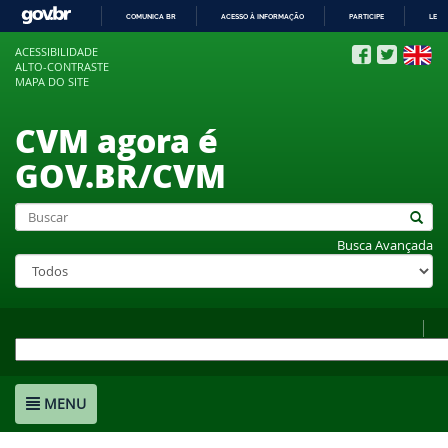
COMUNICA BR
ACESSO À INFORMAÇÃO
PARTICIPE
LEGI
IR
ACESSIBILIDADE
PARA
ALTO-CONTRASTE
O
MAPA DO SITE
CONTEÚDO
CVM agora é
GOV.BR/CVM
Busca Avançada
MENU