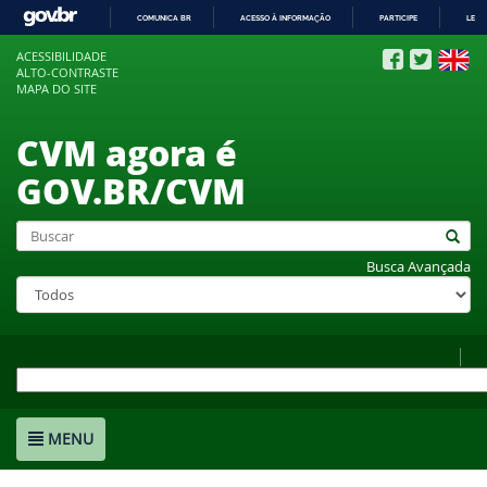
COMUNICA BR
ACESSO À INFORMAÇÃO
PARTICIPE
LEGI
IR
ACESSIBILIDADE
PARA
ALTO-CONTRASTE
O
MAPA DO SITE
CONTEÚDO
CVM agora é
GOV.BR/CVM
Busca Avançada
MENU