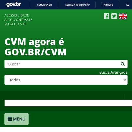
COMUNICA BR
ACESSO À INFORMAÇÃO
PARTICIPE
LEGI
IR
ACESSIBILIDADE
PARA
ALTO-CONTRASTE
O
MAPA DO SITE
CONTEÚDO
CVM agora é
GOV.BR/CVM
Busca Avançada
MENU