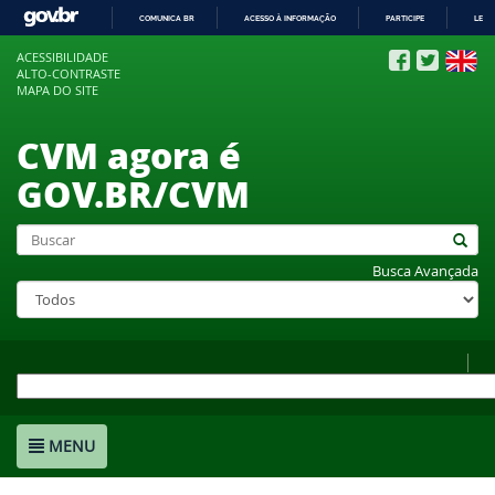
COMUNICA BR
ACESSO À INFORMAÇÃO
PARTICIPE
LEGI
IR
ACESSIBILIDADE
PARA
ALTO-CONTRASTE
O
MAPA DO SITE
CONTEÚDO
CVM agora é
GOV.BR/CVM
Busca Avançada
MENU