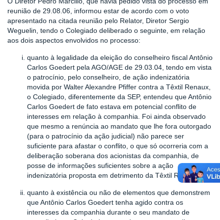
O Diretor Pedro Marcilio, que havia pedido vista do processo em
reunião de 29.08.06, informou estar de acordo com o voto
apresentado na citada reunião pelo Relator, Diretor Sergio
Weguelin, tendo o Colegiado deliberado o seguinte, em relação
aos dois aspectos envolvidos no processo:
quanto à legalidade da eleição do conselheiro fiscal Antônio
Carlos Goedert pela AGO/AGE de 29.03.04, tendo em vista
o patrocínio, pelo conselheiro, de ação indenizatória
movida por Walter Alexandre Pfiffer contra a Têxtil Renaux,
o Colegiado, diferentemente da SEP, entendeu que Antônio
Carlos Goedert de fato estava em potencial conflito de
interesses em relação à companhia. Foi ainda observado
que mesmo a renúncia ao mandato que lhe fora outorgado
(para o patrocínio da ação judicial) não parece ser
suficiente para afastar o conflito, o que só ocorreria com a
deliberação soberana dos acionistas da companhia, de
posse de informações suficientes sobre a ação
indenizatória proposta em detrimento da Têxtil Renaux.
quanto à existência ou não de elementos que demonstrem
que Antônio Carlos Goedert tenha agido contra os
interesses da companhia durante o seu mandato de