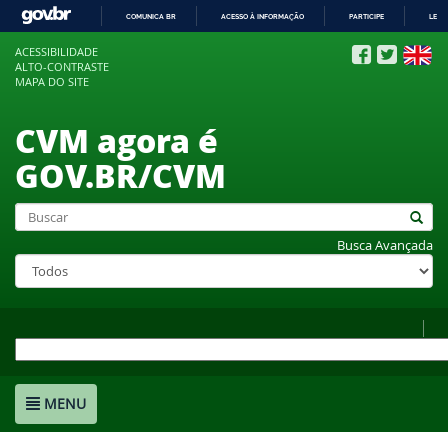
COMUNICA BR
ACESSO À INFORMAÇÃO
PARTICIPE
LEGI
IR
ACESSIBILIDADE
PARA
ALTO-CONTRASTE
O
MAPA DO SITE
CONTEÚDO
CVM agora é
GOV.BR/CVM
Busca Avançada
MENU