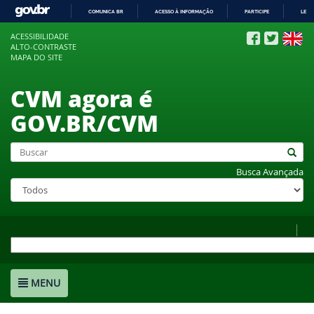
COMUNICA BR
ACESSO À INFORMAÇÃO
PARTICIPE
LEGI
IR
ACESSIBILIDADE
PARA
ALTO-CONTRASTE
O
MAPA DO SITE
CONTEÚDO
CVM agora é
GOV.BR/CVM
Busca Avançada
MENU