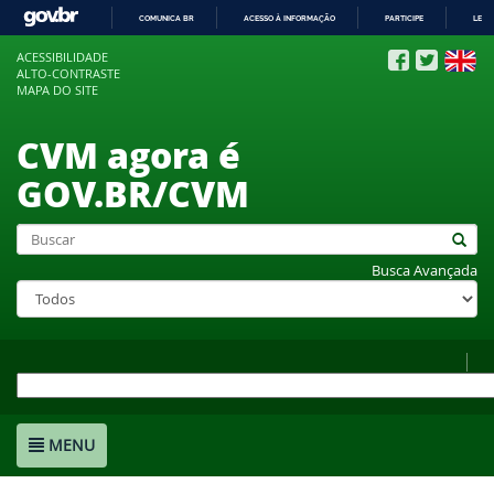
COMUNICA BR
ACESSO À INFORMAÇÃO
PARTICIPE
LEGI
IR
ACESSIBILIDADE
PARA
ALTO-CONTRASTE
O
MAPA DO SITE
CONTEÚDO
CVM agora é
GOV.BR/CVM
Busca Avançada
MENU