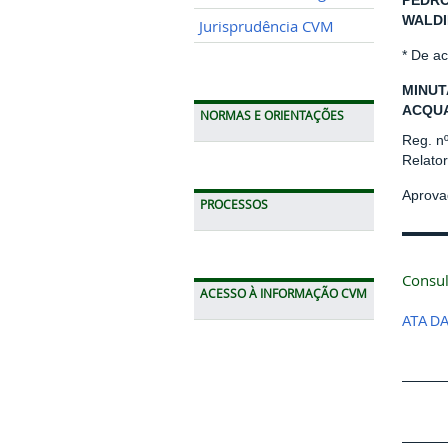
PEDRO
WALDI
Jurisprudência CVM
* De a
MINUT
ACQUA
NORMAS E ORIENTAÇÕES
Reg. n
Relator
Aprova
PROCESSOS
Consul
ACESSO À INFORMAÇÃO CVM
ATA D