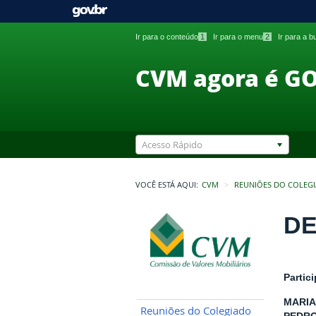
Ir para o conteúdo
1
Ir para o menu
2
Ir para a 
CVM agora é G
Acesso Rápido
VOCÊ ESTÁ AQUI:
CVM
REUNIÕES DO COLEG
DE
Partic
MARIA
Reuniões do Colegiado