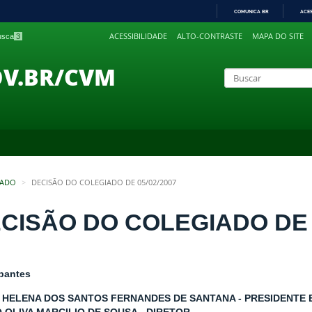
COMUNICA BR
ACE
IR
ACESSIBILIDADE
ALTO-CONTRASTE
MAPA DO SITE
busca
3
PARA
O
CONTEÚDO
OV.BR/CVM
IADO
DECISÃO DO COLEGIADO DE 05/02/2007
CISÃO DO COLEGIADO DE 0
ipantes
 HELENA DOS SANTOS FERNANDES DE SANTANA - PRESIDENTE 