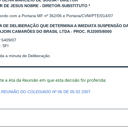
 OLIVA MARCILIO DE SOUSA - DIRETOR
R DE JESUS NOBRE - DIRETOR-SUBSTITUTO *
cordo com a Portaria MF nº 362/06 e Portaria/CVM/PTE/014/07
A DE DELIBERAÇÃO QUE DETERMINA A IMEDIATA SUSPENSÃO DA
JOIN CAMARÕES DO BRASIL LTDA - PROC. RJ2005/8000
º 5409/07
: SFI
da a minuta de Deliberação.
te a Ata da Reunião em que esta decisão foi proferida:
A REUNIÃO DO COLEGIADO Nº 06 DE 05.02.2007