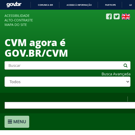
COMUNICA BR
ACESSO À INFORMAÇÃO
PARTICIPE
LEGI
IR
ACESSIBILIDADE
PARA
ALTO-CONTRASTE
O
MAPA DO SITE
CONTEÚDO
CVM agora é
GOV.BR/CVM
Busca Avançada
MENU