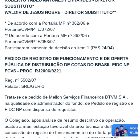
ROBERTO TADEU ANTUNES FERNANDES - DIRETOR
SUBSTITUTO*
WALDIR DE JESUS NOBRE - DIRETOR SUBSTITUTO**
* De acordo com a Portaria MF nº 362/06 e
Portaria/CVM/PTE/072/07
** De acordo com a Portaria MF nº 362/06 e
Portaria/CVM/PTE/053/07
Participaram somente da decisão do item 1 (PAS 24/04)
PEDIDO DE REGISTRO DE FUNCIONAMENTO E DE OFERTA
PÚBLICA DE DISTRIBUIÇÃO DE COTAS DO BRASIL FIDC NP
FCVS - PROC. RJ2006/9221
Reg. nº 5502/07
Relator: SRE/GER-1
Trata-se de pedido de Mellon Serviços Financeiros DTVM S.A.,
na qualidade de administrador do fundo, de Pedido de registro de
FIDC NP com dispensa de requisitos.
O Colegiado, após análise de resumo descritivo da operação,
acatou a manifestação favorável da área técnica e deliberou pela
concessão do registro de funcionamento e de oferta pública de