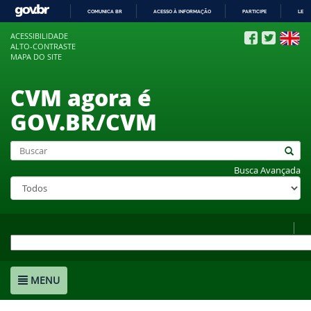
COMUNICA BR
ACESSO À INFORMAÇÃO
PARTICIPE
LEGI
IR
ACESSIBILIDADE
PARA
ALTO-CONTRASTE
O
MAPA DO SITE
CONTEÚDO
CVM agora é
GOV.BR/CVM
Busca Avançada
MENU