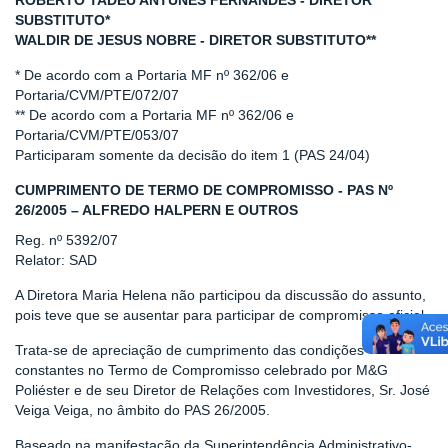
ROBERTO TADEU ANTUNES FERNANDES - DIRETOR
SUBSTITUTO*
WALDIR DE JESUS NOBRE - DIRETOR SUBSTITUTO**
* De acordo com a Portaria MF nº 362/06 e
Portaria/CVM/PTE/072/07
** De acordo com a Portaria MF nº 362/06 e
Portaria/CVM/PTE/053/07
Participaram somente da decisão do item 1 (PAS 24/04)
CUMPRIMENTO DE TERMO DE COMPROMISSO - PAS Nº
26/2005 – ALFREDO HALPERN E OUTROS
Reg. nº 5392/07
Relator: SAD
A Diretora Maria Helena não participou da discussão do assunto,
pois teve que se ausentar para participar de compromisso oficial.
Trata-se de apreciação de cumprimento das condições
constantes no Termo de Compromisso celebrado por M&G
Poliéster e de seu Diretor de Relações com Investidores, Sr. José
Veiga Veiga, no âmbito do PAS 26/2005.
Baseado na manifestação da Superintendência Administrativo-