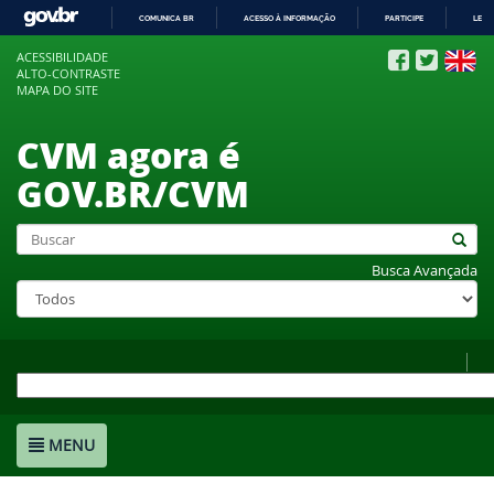
COMUNICA BR
ACESSO À INFORMAÇÃO
PARTICIPE
LEGI
IR
ACESSIBILIDADE
PARA
ALTO-CONTRASTE
O
MAPA DO SITE
CONTEÚDO
CVM agora é
GOV.BR/CVM
Busca Avançada
MENU